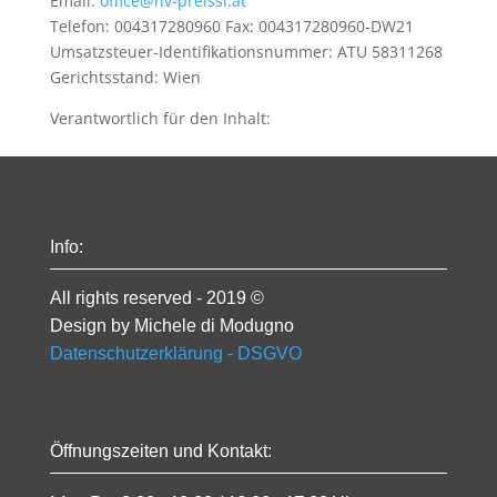
Email:
office@hv-preissl.at
Telefon: 004317280960 Fax: 004317280960-DW21
Umsatzsteuer-Identifikationsnummer: ATU 58311268
Gerichtsstand: Wien
Verantwortlich für den Inhalt:
Info:
All rights reserved - 2019 ©
Design by Michele di Modugno
Datenschutzerklärung - DSGVO
Öffnungszeiten und Kontakt: