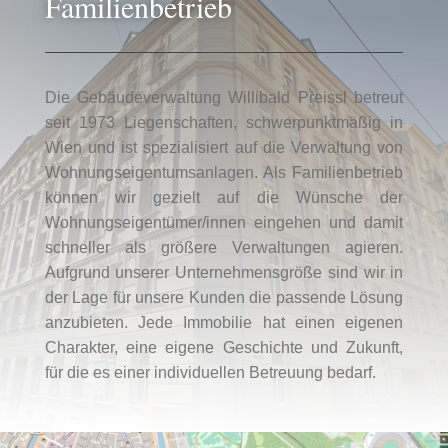
Familienbetrieb
Die Gebäudeverwaltung Willibald Preissl betreut
seit 1973 Liegenschaften, schwerpunktmäßig in
Wien und ist spezialisiert auf die Verwaltung von
Wohnungseigentumsanlagen. Als Familienbetrieb
können wir gezielt auf die Wünsche der
Wohnungseigentümer/innen eingehen und damit
schneller als größere Verwaltungen agieren.
Aufgrund unserer Unternehmensgröße sind wir in
der Lage für unsere Kunden die passende Lösung
anzubieten. Jede Immobilie hat einen eigenen
Charakter, eine eigene Geschichte und Zukunft,
für die es einer individuellen Betreuung bedarf.